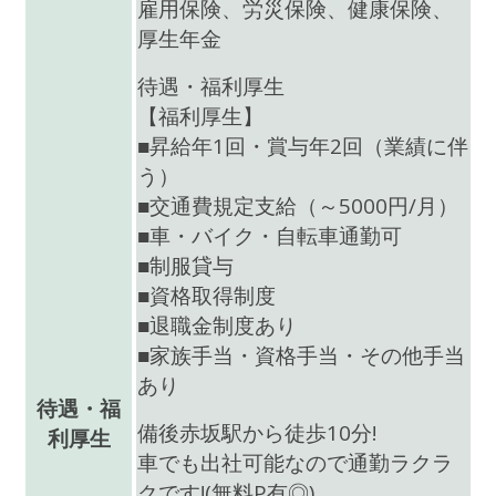
雇用保険、労災保険、健康保険、
厚生年金
待遇・福利厚生
【福利厚生】
■昇給年1回・賞与年2回（業績に伴
う）
■交通費規定支給（～5000円/月）
■車・バイク・自転車通勤可
■制服貸与
■資格取得制度
■退職金制度あり
■家族手当・資格手当・その他手当
あり
待遇・福
備後赤坂駅から徒歩10分!
利厚生
車でも出社可能なので通勤ラクラ
クです!(無料P有◎)